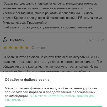
Заказывал довольно специфическю цепь, менеджеры толковые, 
компания не накручивает  цены на комплектующие с потолка,  
честные поставщики, можно работать и доверять им.  В моем 
случае Красное солнце первый поставщик цепей в РБ, компании из 
Минска неудел. Продолжайте 

 работать в том же духе, с уважением, к соотечественникам! 
Виталий
16.08.2017
Отлично
В большинстве случаев на сайтах типа deal не актуальны цены и 
наличие, я так понял этот статус сложно постоянно обновлять. При 
обращении в эту компанию, попал частично - одна позиция была, 
второй не было) Но при этом менеджер закрыл потребность, 
обращая внимание на мои пожелания. Спасибо, обратимся еще!
Обработка файлов cookie
Показать все отзывы
Мы используем файлы cookies для обеспечения удобства
пользователей портала и предоставления персональных
рекомендаций.
Вы можете настроить файлы cookies или
отключить их.
О нас