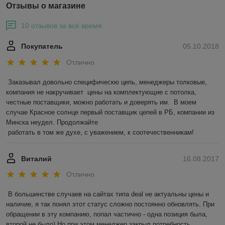
Отзывы о магазине
10 отзывов за всё время
Покупатель
05.10.2018
Отлично
Заказывал довольно специфическю цепь, менеджеры толковые, 
компания не накручивает  цены на комплектующие с потолка,  
честные поставщики, можно работать и доверять им.  В моем 
случае Красное солнце первый поставщик цепей в РБ, компании из 
Минска неудел. Продолжайте 

 работать в том же духе, с уважением, к соотечественникам! 
Виталий
16.08.2017
Отлично
В большинстве случаев на сайтах типа deal не актуальны цены и 
наличие, я так понял этот статус сложно постоянно обновлять. При 
обращении в эту компанию, попал частично - одна позиция была, 
второй не было) Но при этом менеджер закрыл потребность, 