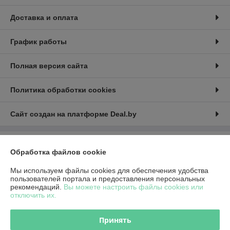
Доставка и оплата
График работы
Полная версия сайта
Политика обработки cookies
Сайт создан на платформе Deal.by
Информация для покупателя
Обработка файлов cookie
Юридическое лицо:
Общество с ограниченной ответственностью
«Красное солнце»
Мы используем файлы cookies для обеспечения удобства
212030, Республика Беларусь, г. Могилев, б-р Днепровский д.16-7 офис
пользователей портала и предоставления персональных
203
рекомендаций.
Вы можете настроить файлы cookies или
отключить их.
Регистрационный номер ЕГР: 790791589
УНП: 790791589
Принять