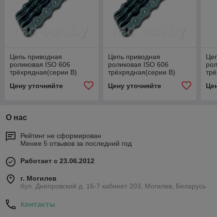
Цепь приводная
Цепь приводная
Це
роликовая ISO 606
роликовая ISO 606
рол
трёхрядная(серии В)
трёхрядная(серии В)
трё
08В-3
10В-3
12
Цену уточняйте
Цену уточняйте
Це
О нас
Рейтинг не сформирован
Менее 5 отзывов за последний год
Работает с 23.06.2012
г. Могилев
бул. Днепровский д. 16-7 кабинет 203, Могилев, Беларусь
Контакты