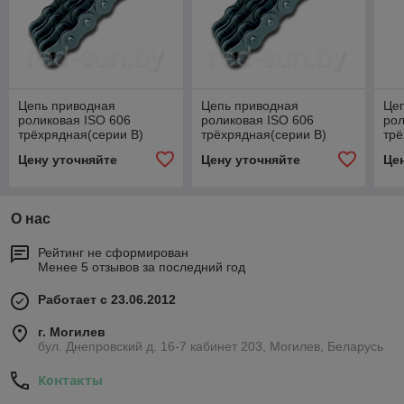
Цепь приводная
Цепь приводная
Це
роликовая ISO 606
роликовая ISO 606
рол
трёхрядная(серии В)
трёхрядная(серии В)
трё
08В-3
10В-3
16
Цену уточняйте
Цену уточняйте
Це
О нас
Рейтинг не сформирован
Менее 5 отзывов за последний год
Работает с 23.06.2012
г. Могилев
бул. Днепровский д. 16-7 кабинет 203, Могилев, Беларусь
Контакты