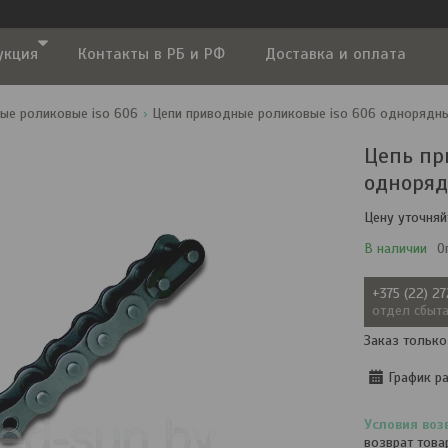
укция
Контакты в РБ и РФ
Доставка и оплата
ые роликовые iso 606
Цепи приводные роликовые iso 606 однорядные
Цепь пр
одноряд
Цену уточняй
В наличии
О
+375 (22) 2
отдел сбыт
Заказ только
График р
возврат това