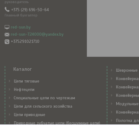
руководитель
+375 (29) 696-50-64
Главный бухгалтер
red-sun.by
red-sun-724000@yandex.by
+375291021710
Каталог
Шевронные 
Конвейерна
Цепи тяговые
Конвейерна
Нефтецепи
Конвейерны
Специальные цепи по чертежам
Модульные
Цепи для сельского хозяйства
Конвейерна
Цепи приводные
Полотна дл
Приводные зубчатые цепи (бесшумные цепи)
Механически
Транспортерные цепи