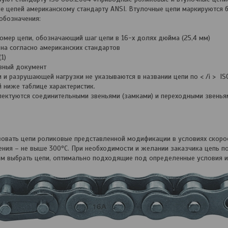
ие цепей американскому стандарту ANSI. Втулочные цепи маркируются
обозначения:
ер цепи, обозначающий шаг цепи в 16-х долях дюйма (25,4 мм)
а согласно американских стандартов
(1)
вный документ
разрушающей нагрузки не указываются в названии цепи по < /i > ISO,
ой ниже таблице характеристик.
уются соединительными звеньями (замками) и переходными звеньям
овать цепи роликовые представленной модификации в условиях скорос
ения – не выше 300ºС. При необходимости и желании заказчика цепь 
м выбрать цепи, оптимально подходящие под определенные условия и