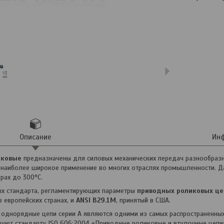
Описание
Инф
иковые
предназначены для силовых механических передач разнообразн
наиболее широкое применение во многих отраслях промышленности. Да
урах до 300°С.
ых стандарта, регламентирующих параметры
приводных роликовых це
в европейских странах, и
ANSI B29.1М
, принятый в США.
днорядные цепи серии А являются одними из самых распространенных
вуют стандарту ISO 606:2004 «Приводные роликовые и втулочные цепи»