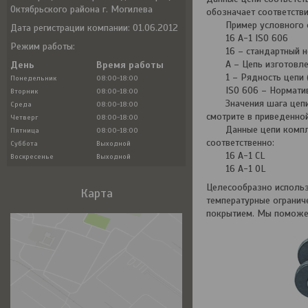
Октябрьского района г. Могилева
обозначает соответств
Пример условного 
Дата регистрации компании: 01.06.2012
16 A-1 ISO 606
Режим работы:
16 – стандартный ном
A – Цепь изготовлен
День
Время работы
1 – Рядность цепи 
Понедельник
08:00-18:00
ISO 606 – Нормати
Вторник
08:00-18:00
Значения шага цепи и 
Среда
08:00-18:00
смотрите в приведенн
Четверг
08:00-18:00
Данные цепи комплект
Пятница
08:00-18:00
соответственно:
Суббота
Выходной
16 A-1 CL
Воскресенье
Выходной
16 A-1 OL
Целесообразно использ
Карта
температурные огранич
покрытием. Мы поможе