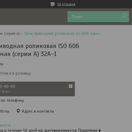
10 отзывов
 (серии а)
Цепь приводная роликовая iso 606 однорядная (серии а) 32a-1
иводная роликовая ISO 606
ная (серии А) 32A-1
те
птом и в розницу
72-40-00
а/факс
 по телефону
аботы
Адрес и контакты
ра в течение 14 дней
по договоренности
Подробнее