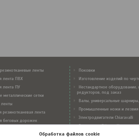
резинотканевые ленты
Поковки
я лента ПВХ
Изготовление изделий по чер
я лента ПУ
Нестандартное оборудование, 
редукторов, под заказ
е металлические сетки
Валы, универсальные шарниры,
 ленты
Промышленные ножи и лезвия
я резинотканевая лента
Электродвигатели Chiaravalli
я беговых дорожек
Редукторы Chiaravalli
е замки Flexco
Обработка файлов cookie
Вариаторы Chiaravalli