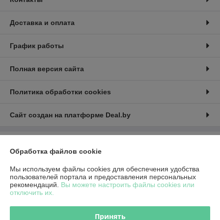
Доставка и оплата
График работы
Полная версия сайта
Политика обработки cookies
Сайт создан на платформе Deal.by
Информация для покупателя
Обработка файлов cookie
Юридическое лицо:
Общество с ограниченной ответственностью
Мы используем файлы cookies для обеспечения удобства
«Красное солнце»
212030, Республика Беларусь, г. Могилев, б-р Днепровский д.16-7 офис
пользователей портала и предоставления персональных
203
рекомендаций.
Вы можете настроить файлы cookies или
отключить их.
Регистрационный номер ЕГР: 790791589
УНП: 790791589
Принять