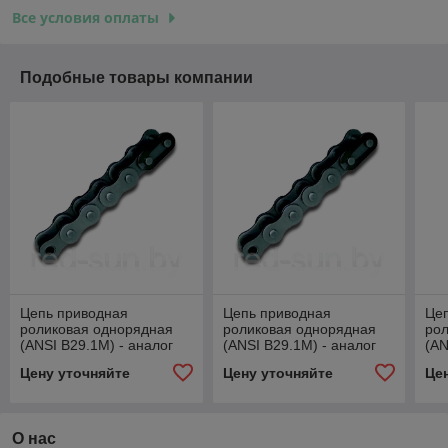
Все условия оплаты
Подобные товары компании
Цепь приводная
Цепь приводная
Це
роликовая однорядная
роликовая однорядная
ро
(ANSI B29.1M) - аналог
(ANSI B29.1M) - аналог
(AN
ISO 05В-1
ПР-12,7-18,2-1
ПР-
Цену уточняйте
Цену уточняйте
Це
О нас