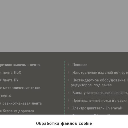
резинотканевые ленты
Поковки
я лента ПВХ
Изготовление изделий по чер
я лента ПУ
Нестандартное оборудование, 
редукторов, под заказ
е металлические сетки
Валы, универсальные шарниры,
 ленты
Промышленные ножи и лезвия
я резинотканевая лента
Электродвигатели Chiaravalli
я беговых дорожек
Редукторы Chiaravalli
е замки Flexco
Обработка файлов cookie
Вариаторы Chiaravalli