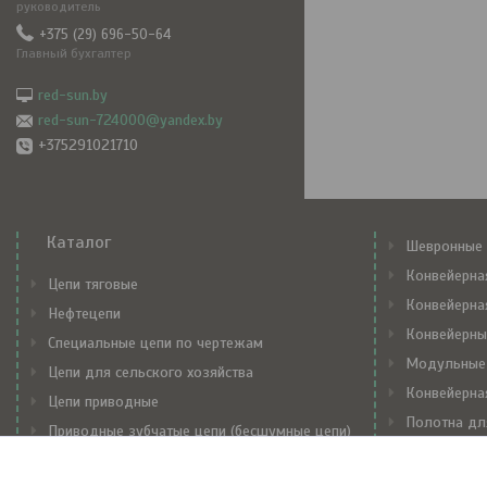
руководитель
+375 (29) 696-50-64
Главный бухгалтер
red-sun.by
red-sun-724000@yandex.by
+375291021710
Каталог
Шевронные 
Конвейерна
Цепи тяговые
Конвейерна
Нефтецепи
Конвейерны
Специальные цепи по чертежам
Модульные
Цепи для сельского хозяйства
Конвейерна
Цепи приводные
Полотна дл
Приводные зубчатые цепи (бесшумные цепи)
Механически
Транспортерные цепи