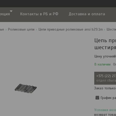
укция
Контакты в РБ и РФ
Доставка и оплата
ные
Роликовые цепи
Цепи приводные роликовые ansi b29.1m
Шест
Цепь пр
шестиря
Цену уточняй
В наличии
О
+375 (22) 2
отдел сбыт
Заказ только
График р
возврат това