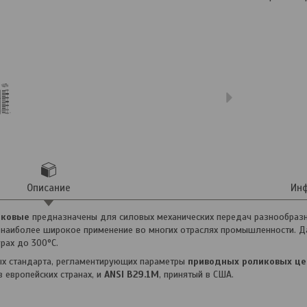
Описание
Инф
иковые
предназначены для силовых механических передач разнообразн
наиболее широкое применение во многих отраслях промышленности. Да
урах до 300°С.
ых стандарта, регламентирующих параметры
приводных роликовых це
в европейских странах, и
ANSI B29.1М
, принятый в США.