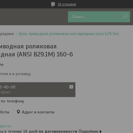
10 отзывов
ирядные
Цепь приводная роликовая шестирядная (ansi b29.1m) 160-6
иводная роликовая
дная (ANSI B29.1M) 160-6
те
птом и в розницу
72-40-00
а/факс
 по телефону
аботы
Адрес и контакты
ра в течение 14 дней
по договоренности
Подробнее