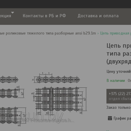
укция
Контакты в РБ и РФ
Доставка и оплата
ые роликовые тяжелого типа разборные ansi b29.1m
Цепь пр
типа ра
(двухря
Цену уточняй
В наличии
О
+375 (22) 2
отдел сбыт
Заказ только
График р