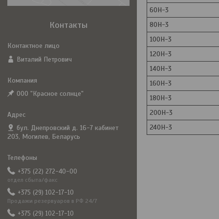
60Н-3
Контакты
80Н-3
100Н-3
120Н-3
Виталий Петрович
140Н-3
160Н-3
ООО "Красное солнце"
180Н-3
200Н-3
240Н-3
бул. Днепровский д. 16-7 кабинет
203, Могилев, Беларусь
+375 (22) 272-40-00
отдел сбыта/факс
+375 (29) 102-17-10
Продажи резервуаров в РФ 24/7
+375 (29) 102-17-10