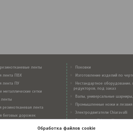
резинотканевые ленты
Поковки
я лента ПВХ
Изготовление изделий по чер
я лента ПУ
Нестандартное оборудование, 
редукторов, под заказ
е металлические сетки
Валы, универсальные шарниры,
 ленты
Промышленные ножи и лезвия
я резинотканевая лента
Электродвигатели Chiaravalli
я беговых дорожек
Редукторы Chiaravalli
е замки Flexco
Обработка файлов cookie
Вариаторы Chiaravalli