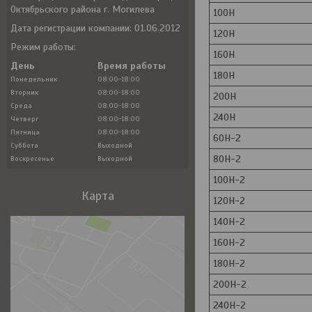
Октябрьского района г. Могилева
100H
Дата регистрации компании: 01.06.2012
120H
Режим работы:
160H
День
Время работы
180H
Понедельник
08:00-18:00
Вторник
08:00-18:00
200H
Среда
08:00-18:00
240H
Четверг
08:00-18:00
Пятница
08:00-18:00
60H-2
Суббота
Выходной
80H-2
Воскресенье
Выходной
100H-2
Карта
120H-2
140Н-2
160Н-2
180Н-2
200Н-2
240Н-2