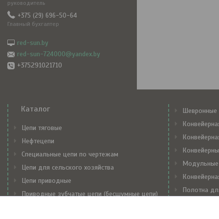
руководитель
+375 (29) 696-50-64
Главный бухгалтер
red-sun.by
red-sun-724000@yandex.by
+375291021710
Каталог
Шевронные 
Конвейерна
Цепи тяговые
Конвейерна
Нефтецепи
Конвейерны
Специальные цепи по чертежам
Модульные
Цепи для сельского хозяйства
Конвейерна
Цепи приводные
Полотна дл
Приводные зубчатые цепи (бесшумные цепи)
Механически
Транспортерные цепи