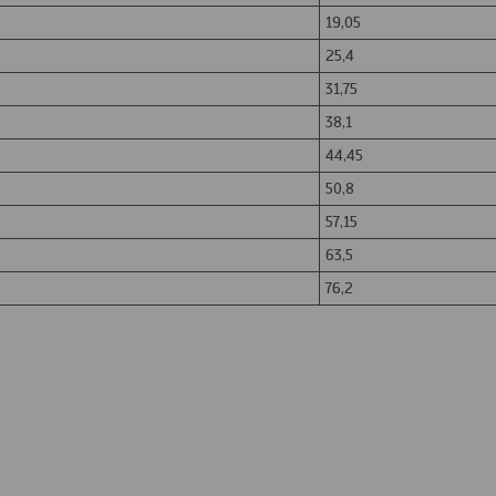
19,05
25,4
31,75
38,1
44,45
50,8
57,15
63,5
76,2