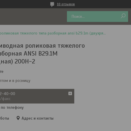
10 отзывов
Цепь приводная роликовая тяжелого типа разборная ansi b29.1m (двухрядная) 200h-2
иводная роликовая тяжелого
зборная ANSI B29.1M
дная) 200H-2
те
птом и в розницу
72-40-00
а/факс
 по телефону
аботы
Адрес и контакты