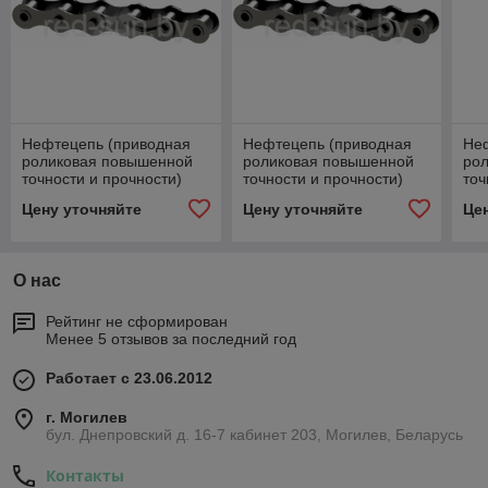
Нефтецепь (приводная
Нефтецепь (приводная
Не
роликовая повышенной
роликовая повышенной
ро
точности и прочности)
точности и прочности)
точ
однорядная 1НП-25,4
однорядная 1НП-31,75
во
Цену уточняйте
Цену уточняйте
Це
О нас
Рейтинг не сформирован
Менее 5 отзывов за последний год
Работает с 23.06.2012
г. Могилев
бул. Днепровский д. 16-7 кабинет 203, Могилев, Беларусь
Контакты