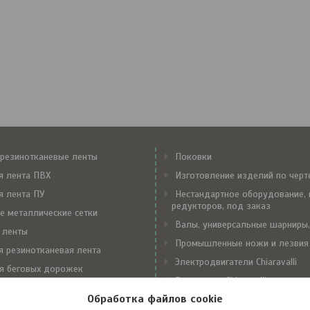
резинотканевые ленты
Поковки
я лента ПВХ
Изготовление изделий по чер
я лента ПУ
Нестандартное оборудование, 
редукторов, под заказ
е металлические сетки
Валы, универсальные шарниры,
 ленты
Промышленные ножи и лезвия
я резинотканевая лента
Электродвигатели Chiaravalli
я беговых дорожек
Редукторы Chiaravalli
е замки Flexco
Обработка файлов cookie
Вариаторы Chiaravalli