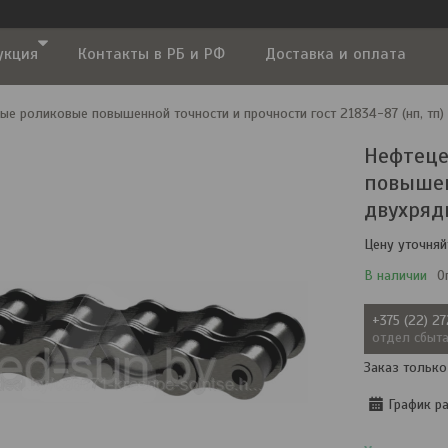
укция
Контакты в РБ и РФ
Доставка и оплата
ые роликовые повышенной точности и прочности гост 21834-87 (нп, тп)
Нефтеце
повышен
двухряд
Цену уточняй
В наличии
О
+375 (22) 2
отдел сбыт
Заказ только
График р