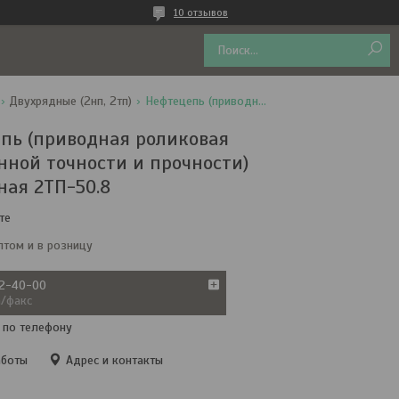
10 отзывов
Двухрядные (2нп, 2тп)
Нефтецепь (приводная роликовая повышенной точности и прочности) двухрядная 2тп-50.8
пь (приводная роликовая
ной точности и прочности)
ная 2ТП-50.8
те
птом и в розницу
72-40-00
а/факс
 по телефону
аботы
Адрес и контакты