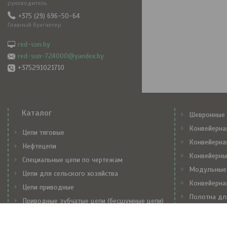
руководитель
+375 (29) 696-50-64
Главный бухгалтер
red-sun.by
red-sun-724000@yandex.by
+375291021710
Каталог
Шевронные 
Конвейерна
Цепи тяговые
Конвейерна
Нефтецепи
Конвейерны
Специальные цепи по чертежам
Модульные
Цепи для сельского хозяйства
Конвейерна
Цепи приводные
Полотна дл
Приводные зубчатые цепи (бесшумные цепи)
Механически
Транспортерные цепи