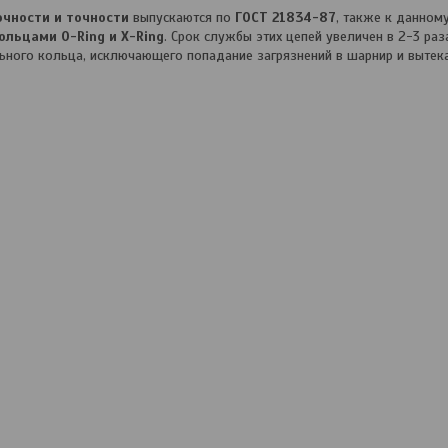
чности и точности
выпускаются по
ГОСТ 21834-87
, также к данном
льцами O-Ring и X-Ring
. Срок службы этих цепей увеличен в 2-3 ра
ьного кольца, исключающего попадание загрязнений в шарнир и вытека