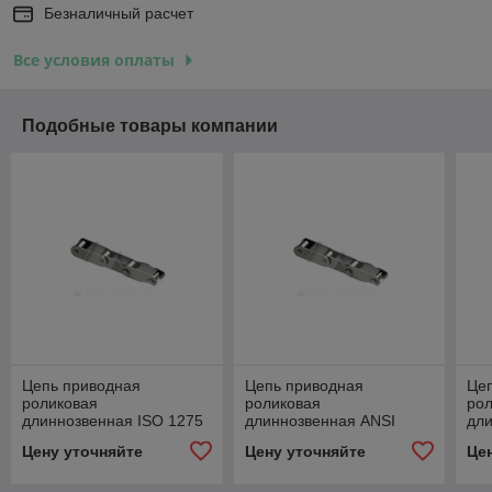
Безналичный расчет
Все условия оплаты
Подобные товары компании
Цепь приводная
Цепь приводная
Це
роликовая
роликовая
ро
длиннозвенная ISO 1275
длиннозвенная ANSI
дли
с прямым контуром
B29.3M с прямым
с 
Цену уточняйте
Цену уточняйте
Це
пластин С220В
контуром пластин аналог
пла
ISO С216В