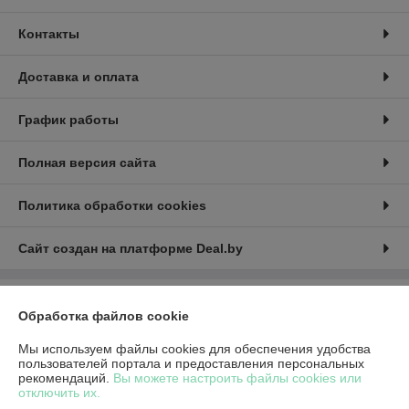
Контакты
Доставка и оплата
График работы
Полная версия сайта
Политика обработки cookies
Сайт создан на платформе Deal.by
Информация для покупателя
Обработка файлов cookie
Юридическое лицо:
Общество с ограниченной ответственностью
«Красное солнце»
Мы используем файлы cookies для обеспечения удобства
212030, Республика Беларусь, г. Могилев, б-р Днепровский д.16-7 офис
пользователей портала и предоставления персональных
203
рекомендаций.
Вы можете настроить файлы cookies или
отключить их.
Регистрационный номер ЕГР: 790791589