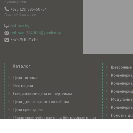
руководитель
+375 (29) 696-50-64
Главный бухгалтер
red-sun.by
red-sun-724000@yandex.by
+375291021710
Каталог
Шевронные 
Конвейерна
Цепи тяговые
Конвейерна
Нефтецепи
Конвейерны
Специальные цепи по чертежам
Модульные
Цепи для сельского хозяйства
Конвейерна
Цепи приводные
Полотна дл
Приводные зубчатые цепи (бесшумные цепи)
Механически
Транспортерные цепи