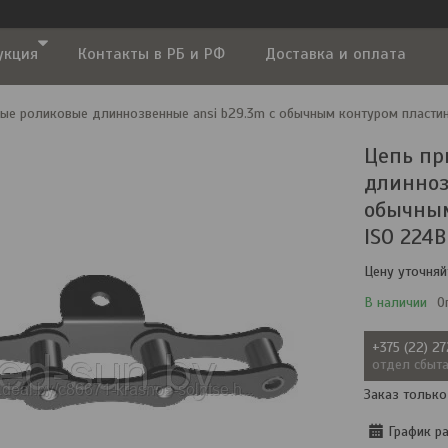
укция
Контакты в РБ и РФ
Доставка и оплата
ые роликовые длиннозвенные ansi b29.3m с обычным контуром пласти
Цепь пр
длинноз
обычным
ISO 224В
Цену уточняй
В наличии
О
+375 (22) 2
отдел сбыт
Заказ только
График р