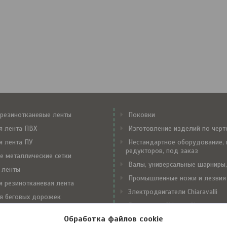
резинотканевые ленты
Поковки
я лента ПВХ
Изготовление изделий по чер
я лента ПУ
Нестандартное оборудование, 
редукторов, под заказ
е металлические сетки
Валы, универсальные шарниры,
 ленты
Промышленные ножи и лезвия
я резинотканевая лента
Электродвигатели Chiaravalli
я беговых дорожек
Редукторы Chiaravalli
е замки Flexco
Обработка файлов cookie
Вариаторы Chiaravalli