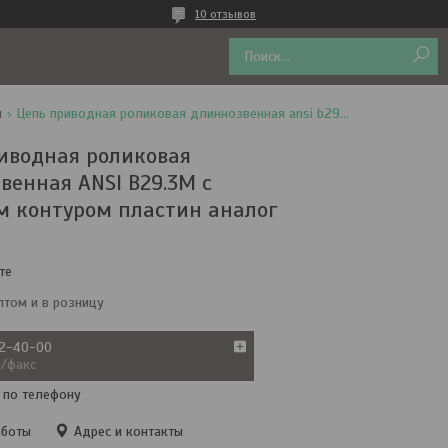
10 отзывов
н
Цепь приводная роликовая длиннозвенная ansi b29.3m с обычным контуром пластин аналог iso 224в
иводная роликовая
венная ANSI B29.3M с
 контуром пластин аналог
те
птом и в розницу
72-40-00
а/факс
 по телефону
аботы
Адрес и контакты