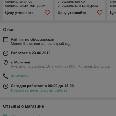
специальная со
специальная со
спе
специальным контуром
специальным контуром
сп
пластин A-1, K-1 DIN/ISO
пластин A-1, K-1 DIN/ISO
пла
Цену уточняйте
Цену уточняйте
Це
*06С
08А
85
О нас
Рейтинг не сформирован
Менее 5 отзывов за последний год
Работает с 23.06.2012
г. Могилев
бул. Днепровский д. 16-7 кабинет 203, Могилев, Беларусь
Контакты
Сегодня работает с 08:00 до 18:00
Показать весь график работы
Отзывы о магазине