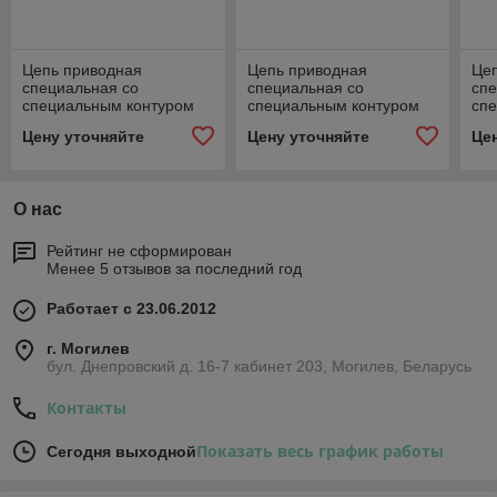
Цепь приводная
Цепь приводная
Це
специальная со
специальная со
спе
специальным контуром
специальным контуром
сп
пластин WSA-1,WSA-2 и
пластин WSA-1,WSA-2 и
пл
Цену уточняйте
Цену уточняйте
Це
WSK-1, WSK-2 DIN/ISO 85
WSK-1, WSK-2 DIN/ISO
WSK
10А
31,
О нас
Рейтинг не сформирован
Менее 5 отзывов за последний год
Работает с 23.06.2012
г. Могилев
бул. Днепровский д. 16-7 кабинет 203, Могилев, Беларусь
Контакты
Показать весь график работы
Сегодня выходной