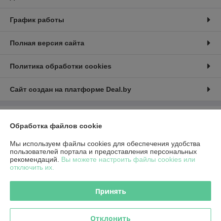
График работы
Полная версия сайта
Политика обработки cookies
Сайт создан на платформе Deal.by
Информация для покупателя
Обработка файлов cookie
Юридическое лицо:
Общество с ограниченной ответственностью
«Красное солнце»
Мы используем файлы cookies для обеспечения удобства
212030, Республика Беларусь, г. Могилев, б-р Днепровский д.16-7 офис
пользователей портала и предоставления персональных
203
рекомендаций.
Вы можете настроить файлы cookies или
отключить их.
Регистрационный номер ЕГР: 790791589
УНП: 790791589
Принять
Регистрационный орган: Администрация Октябрьского района г.
Могилева
Отклонить