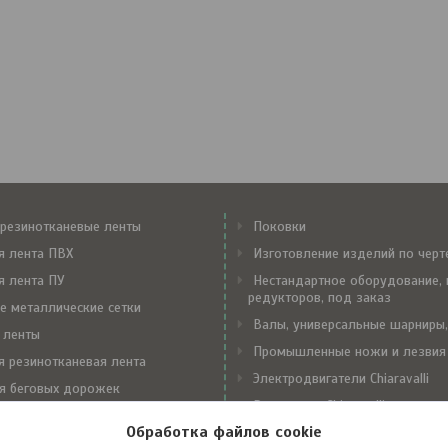
резинотканевые ленты
Поковки
я лента ПВХ
Изготовление изделий по чер
я лента ПУ
Нестандартное оборудование, 
редукторов, под заказ
е металлические сетки
Валы, универсальные шарниры,
 ленты
Промышленные ножи и лезвия
я резинотканевая лента
Электродвигатели Chiaravalli
я беговых дорожек
Редукторы Chiaravalli
е замки Flexco
Обработка файлов cookie
Вариаторы Chiaravalli