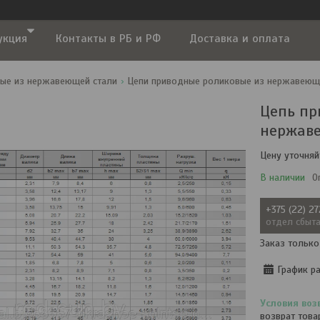
укция
Контакты в РБ и РФ
Доставка и оплата
ые из нержавеющей стали
Цепи приводные роликовые из нержавеющ
Цепь пр
нержаве
Цену уточняй
В наличии
О
+375 (22) 2
отдел сбыт
Заказ только
График р
возврат това