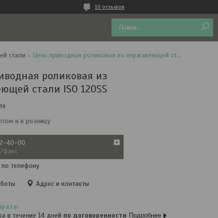
10 отзывов
ей стали
Цепь приводная роликовая из нержавеющей стали iso 120ss
иводная роликовая из
ющей стали ISO 120SS
те
птом и в розницу
72-40-00
а/факс
 по телефону
аботы
Адрес и контакты
ра в течение 14 дней
по договоренности
Подробнее