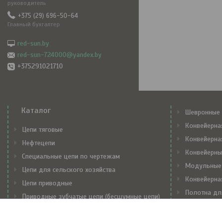
руководитель
+375 (29) 696-50-64
Главный бухгалтер
red-sun.by
red-sun-724000@yandex.by
+375291021710
Каталог
Шевронные 
Конвейерна
Цепи тяговые
Конвейерна
Нефтецепи
Конвейерны
Специальные цепи по чертежам
Модульные
Цепи для сельского хозяйства
Конвейерна
Цепи приводные
Полотна дл
Приводные зубчатые цепи (бесшумные цепи)
Механически
Транспортерные цепи