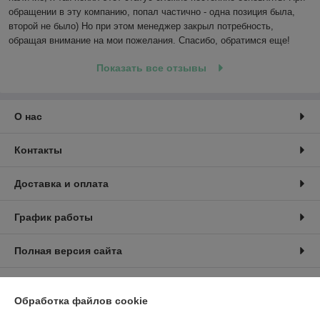
обращении в эту компанию, попал частично - одна позиция была, 
второй не было) Но при этом менеджер закрыл потребность, 
обращая внимание на мои пожелания. Спасибо, обратимся еще!
Показать все отзывы
О нас
Контакты
Доставка и оплата
График работы
Полная версия сайта
Политика обработки cookies
Обработка файлов cookie
Сайт создан на платформе Deal.by