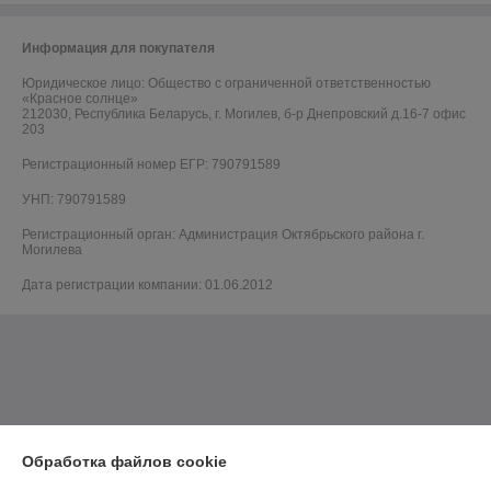
Информация для покупателя
Юридическое лицо:
Общество с ограниченной ответственностью
«Красное солнце»
212030, Республика Беларусь, г. Могилев, б-р Днепровский д.16-7 офис
203
Регистрационный номер ЕГР: 790791589
УНП: 790791589
Регистрационный орган: Администрация Октябрьского района г.
Могилева
Дата регистрации компании: 01.06.2012
Обработка файлов cookie