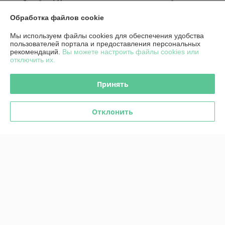
второй не было) Но при этом менеджер закрыл потребность, 
обращая внимание на мои пожелания. Спасибо, обратимся еще!
Обработка файлов cookie
Показать все отзывы
Мы используем файлы cookies для обеспечения удобства
пользователей портала и предоставления персональных
рекомендаций.
Вы можете настроить файлы cookies или
отключить их.
О нас
Принять
Контакты
Отклонить
Доставка и оплата
График работы
Полная версия сайта
Политика обработки cookies
Сайт создан на платформе Deal.by