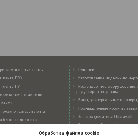
резинотканевые ленты
Поковки
я лента ПВХ
Изготовление изделий по чер
я лента ПУ
Нестандартное оборудование, 
редукторов, под заказ
е металлические сетки
Валы, универсальные шарниры,
 ленты
Промышленные ножи и лезвия
я резинотканевая лента
Электродвигатели Chiaravalli
я беговых дорожек
Редукторы Chiaravalli
е замки Flexco
Обработка файлов cookie
Вариаторы Chiaravalli