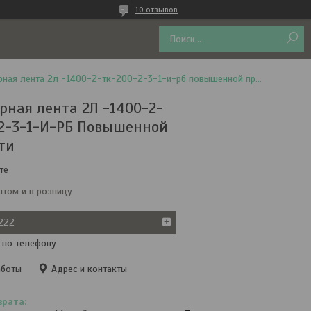
10 отзывов
Конвейерная лента 2л -1400-2-тк-200-2-3-1-и-рб повышенной прочности
рная лента 2Л -1400-2-
2-3-1-И-РБ Повышенной
ти
те
птом и в розницу
222
 по телефону
аботы
Адрес и контакты