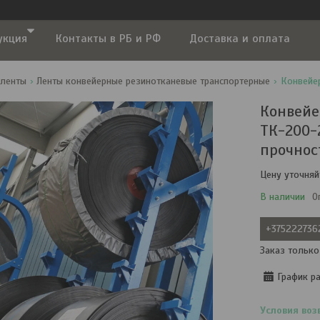
укция
Контакты в РБ и РФ
Доставка и оплата
 ленты
Ленты конвейерные резинотканевые транспортерные
Конвейе
ТК-200-
прочнос
Цену уточняй
В наличии
О
+375222736
Заказ только
График р