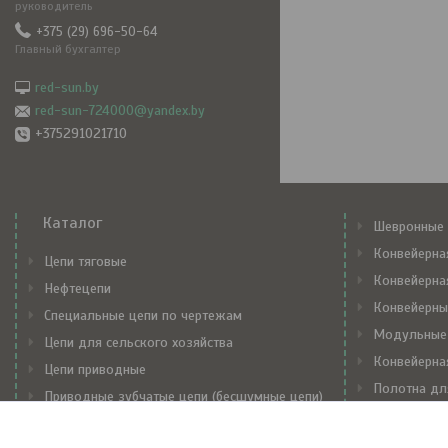
руководитель
+375 (29) 696-50-64
Главный бухгалтер
red-sun.by
red-sun-724000@yandex.by
+375291021710
Каталог
Шевронные 
Конвейерна
Цепи тяговые
Конвейерна
Нефтецепи
Конвейерны
Специальные цепи по чертежам
Модульные
Цепи для сельского хозяйства
Конвейерна
Цепи приводные
Полотна дл
Приводные зубчатые цепи (бесшумные цепи)
Механически
Транспортерные цепи