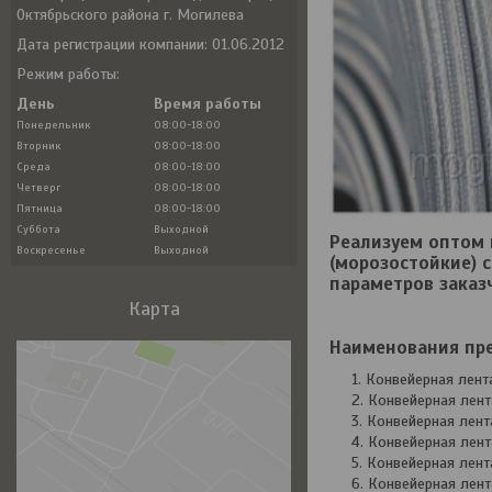
Октябрьского района г. Могилева
Дата регистрации компании: 01.06.2012
Режим работы:
День
Время работы
Понедельник
08:00-18:00
Вторник
08:00-18:00
Среда
08:00-18:00
Четверг
08:00-18:00
Пятница
08:00-18:00
Суббота
Выходной
Реализуем оптом 
Воскресенье
Выходной
(морозостойкие) 
параметров заказч
Карта
Наименования пре
Конвейерная лен
Конвейерная лен
Конвейерная лен
Конвейерная лен
Конвейерная лен
Конвейерная лен