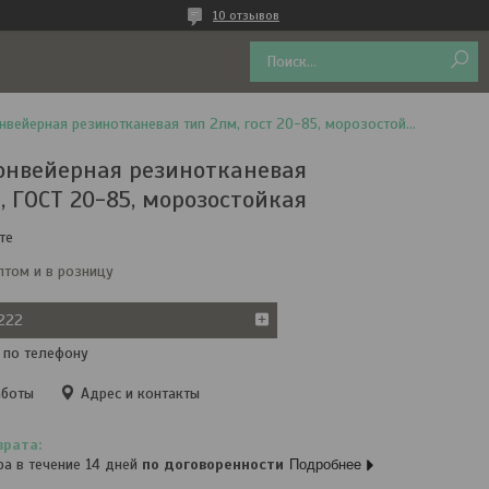
10 отзывов
Лента конвейерная резинотканевая тип 2лм, гост 20-85, морозостойкая
онвейерная резинотканевая
, ГОСТ 20-85, морозостойкая
те
птом и в розницу
222
 по телефону
аботы
Адрес и контакты
ра в течение 14 дней
по договоренности
Подробнее