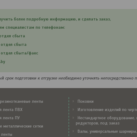
лучить более подробную информацию, и сделать заказ,
им специалистам по телефонам:
 отдел сбыта
,
отдел сбыта
, отдел сбыта/факс
.by
ый срок подготовки к отгрузке необходимо уточнять непосредственно 
резинотканевые ленты
Поковки
я лента ПВХ
Изготовление изделий по чер
я лента ПУ
Нестандартное оборудование, 
редукторов, под заказ
е металлические сетки
Валы, универсальные шарниры,
 ленты