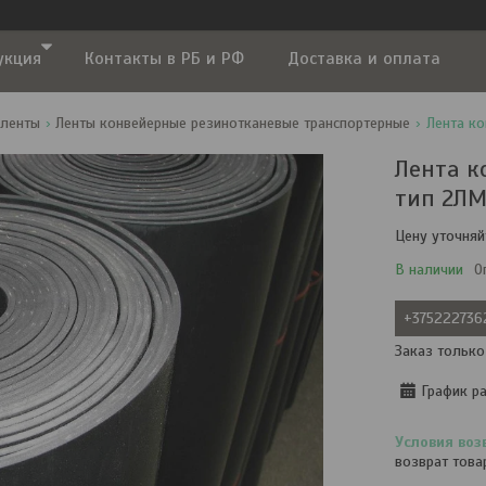
укция
Контакты в РБ и РФ
Доставка и оплата
 ленты
Ленты конвейерные резинотканевые транспортерные
Лента к
тип 2ЛМ
Цену уточняй
В наличии
О
+375222736
Заказ только
График р
возврат това