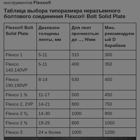
инструментов
Flexco®
.
Таблица выбора типоразмера неразъемного
болтового соединения
Flexco® Bolt Solid Plate
Flexco® Bolt
Диапазон
Для лент
Мин.
Solid Plate
толщины
прочностью
рекомендуем
ленты, мм
до ..., Н/мм
ый D
барабана
Flexco 1
5-11
315
300
Flexco
5-11
400
350
140,140VP
Flexco
8-14
630
450
190,190VP
Flexco 1
½
11-17
500
450
Flexco 2, 2VP
14-21
800
750
Flexco 2
¼
14-30
1000
900
Flexco 2
½
19-25
800
1050
Flexco 3
24 и более
1000
1200