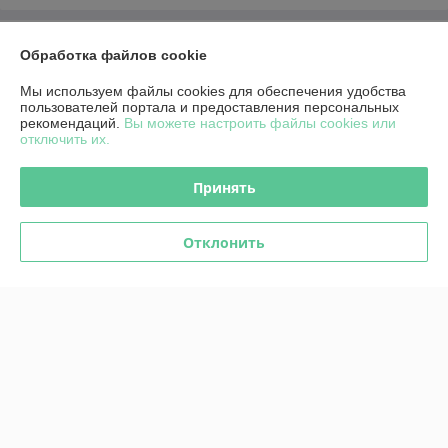
О нас
Обработка файлов cookie
Контакты
Мы используем файлы cookies для обеспечения удобства
пользователей портала и предоставления персональных
рекомендаций.
Вы можете настроить файлы cookies или
Доставка и оплата
отключить их.
График работы
Принять
Полная версия сайта
Отклонить
Политика обработки cookies
Сайт создан на платформе Deal.by
Информация для покупателя
Юридическое лицо:
Общество с ограниченной ответственностью
«Красное солнце»
212030, Республика Беларусь, г. Могилев, б-р Днепровский д.16-7 офис