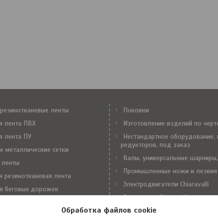
резинотканевые ленты
Поковки
я лента ПВХ
Изготовление изделий по чер
я лента ПУ
Нестандартное оборудование, 
редукторов, под заказ
е металлические сетки
Валы, универсальные шарниры,
 ленты
Промышленные ножи и лезвия
я резинотканевая лента
Электродвигатели Chiaravalli
я беговых дорожек
Редукторы Chiaravalli
е замки Flexco
Обработка файлов cookie
Вариаторы Chiaravalli