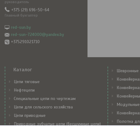
руководитель
+375 (29) 696-50-64
Главный бухгалтер
red-sun.by
red-sun-724000@yandex.by
+375291021710
Каталог
Шевронные 
Конвейерна
Цепи тяговые
Конвейерна
Нефтецепи
Конвейерны
Специальные цепи по чертежам
Модульные
Цепи для сельского хозяйства
Конвейерна
Цепи приводные
Полотна дл
Приводные зубчатые цепи (бесшумные цепи)
Механически
Транспортерные цепи