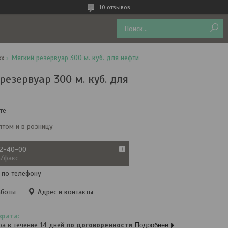
10 отзывов
вх
Мягкий резервуар 300 м. куб. для нефти
езервуар 300 м. куб. для
те
птом и в розницу
72-40-00
а/факс
 по телефону
аботы
Адрес и контакты
ра в течение 14 дней
по договоренности
Подробнее