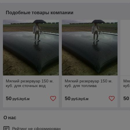
Подобные товары компании
Мягкий резервуар 150 м.
Мягкий резервуар 150 м.
Мяг
куб. для сточных вод
куб. для топлива
куб
50
50
50
руб./куб.м
руб./куб.м
О нас
Рейтинг не сформирован