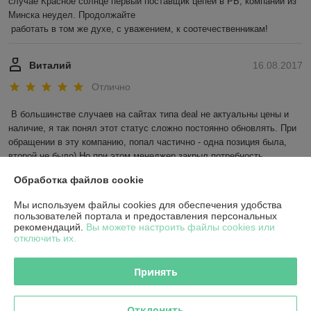
случае Красное солнце первый поставщик цепей в РБ, компании из 
Минска неудел. Продолжайте 

 работать в том же духе, с уважением, к соотечественникам! 
Виталий
16.08.2017
Отлично
В большинстве случаев на сайтах типа deal не актуальны цены и 
наличие, я так понял этот статус сложно постоянно обновлять. При 
обращении в эту компанию, попал частично - одна позиция была, 
второй не было) Но при этом менеджер закрыл потребность, 
обращая внимание на мои пожелания. Спасибо, обратимся еще!
Обработка файлов cookie
Показать все отзывы
Мы используем файлы cookies для обеспечения удобства
пользователей портала и предоставления персональных
рекомендаций.
Вы можете настроить файлы cookies или
отключить их.
О нас
Принять
Контакты
Отклонить
Доставка и оплата