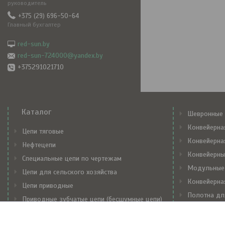
руководитель
+375 (29) 696-50-64
Главный бухгалтер
red-sun.by
red-sun-724000@yandex.by
+375291021710
Каталог
Шевронные 
Конвейерна
Цепи тяговые
Конвейерна
Нефтецепи
Конвейерны
Специальные цепи по чертежам
Модульные
Цепи для сельского хозяйства
Конвейерна
Цепи приводные
Полотна дл
Приводные зубчатые цепи (бесшумные цепи)
Механически
Транспортерные цепи