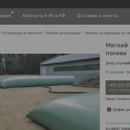
укция
Контакты в РБ и РФ
Доставка и оплата
Резервуары и емкости
Мягкие резервуары
Мягкие резервуары из п
Мягкий р
полива
Цену уточняй
В наличии
О
+375 (22) 2
отдел сбыт
Заказ только
График р
возврат това