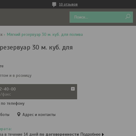
10 отзывов
вх
Мягкий резервуар 30 м. куб. для полива
езервуар 30 м. куб. для
те
птом и в розницу
72-40-00
а/факс
 по телефону
аботы
Адрес и контакты
ра в течение 14 дней
по договоренности
Подробнее