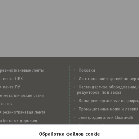
резинотканевые ленты
Поковки
я лента ПВХ
Изготовление изделий по чер
я лента ПУ
Нестандартное оборудование, 
редукторов, под заказ
е металлические сетки
Валы, универсальные шарниры,
 ленты
Промышленные ножи и лезвия
я резинотканевая лента
Электродвигатели Chiaravalli
я беговых дорожек
Редукторы Chiaravalli
е замки Flexco
Обработка файлов cookie
Вариаторы Chiaravalli