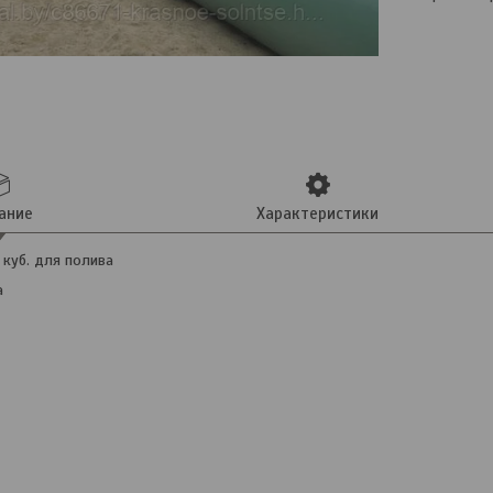
ание
Характеристики
 куб. для полива
а