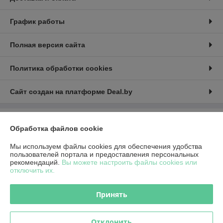
График работы
Полная версия сайта
Политика обработки cookies
Сайт создан на платформе Deal.by
Информация для покупателя
Обработка файлов cookie
Юридическое лицо:
Общество с ограниченной ответственностью
Мы используем файлы cookies для обеспечения удобства
«Красное солнце»
212030, Республика Беларусь, г. Могилев, б-р Днепровский д.16-7 офис
пользователей портала и предоставления персональных
203
рекомендаций.
Вы можете настроить файлы cookies или
отключить их.
Регистрационный номер ЕГР: 790791589
УНП: 790791589
Принять
Регистрационный орган: Администрация Октябрьского района г.
Могилева
Отклонить