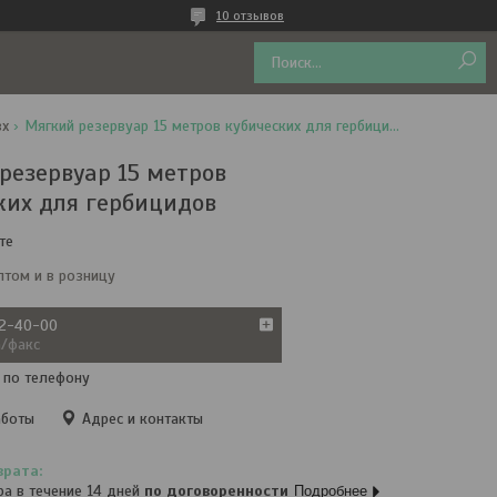
10 отзывов
вх
Мягкий резервуар 15 метров кубических для гербицидов
резервуар 15 метров
ких для гербицидов
те
птом и в розницу
72-40-00
а/факс
 по телефону
аботы
Адрес и контакты
ра в течение 14 дней
по договоренности
Подробнее