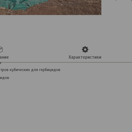
ание
Характеристики
етров кубических для гербицидов
цидов