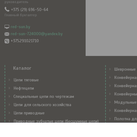
руководитель
+375 (29) 696-50-64
Главный бухгалтер
red-sun.by
red-sun-724000@yandex.by
+375291021710
Каталог
Шевронные 
Конвейерна
Цепи тяговые
Конвейерна
Нефтецепи
Конвейерны
Специальные цепи по чертежам
Модульные
Цепи для сельского хозяйства
Конвейерна
Цепи приводные
Полотна дл
Приводные зубчатые цепи (бесшумные цепи)
Механически
Транспортерные цепи