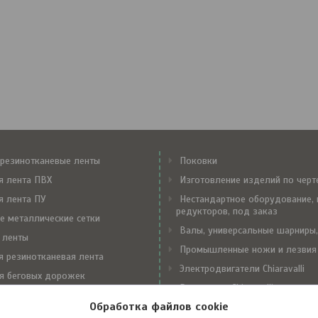
резинотканевые ленты
Поковки
я лента ПВХ
Изготовление изделий по чер
я лента ПУ
Нестандартное оборудование, 
редукторов, под заказ
е металлические сетки
Валы, универсальные шарниры,
 ленты
Промышленные ножи и лезвия
я резинотканевая лента
Электродвигатели Chiaravalli
я беговых дорожек
Редукторы Chiaravalli
е замки Flexco
Обработка файлов cookie
Вариаторы Chiaravalli