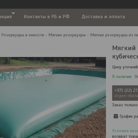
укция
Контакты в РБ и РФ
Доставка и оплата
Резервуары и емкости
Мягкие резервуары
Мягкие резервуары из п
Мягкий 
кубичес
Цену уточняй
В наличии
О
+375 (22) 2
отдел сбыт
Заказ только
График р
возврат това