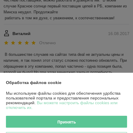
честные поставщики, можно работать и доверять им.  В моем 
случае Красное солнце первый поставщик цепей в РБ, компании из 
Минска неудел. Продолжайте 

 работать в том же духе, с уважением, к соотечественникам! 
Виталий
16.08.2017
Отлично
В большинстве случаев на сайтах типа deal не актуальны цены и 
наличие, я так понял этот статус сложно постоянно обновлять. При 
обращении в эту компанию, попал частично - одна позиция была, 
второй не было) Но при этом менеджер закрыл потребность, 
обращая внимание на мои пожелания. Спасибо, обратимся еще!
Обработка файлов cookie
Показать все отзывы
Мы используем файлы cookies для обеспечения удобства
пользователей портала и предоставления персональных
рекомендаций.
Вы можете настроить файлы cookies или
отключить их.
О нас
Принять
Контакты