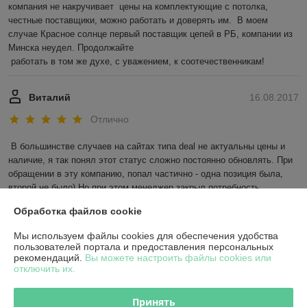
компания не накручивает  цены на комплектующие с потолка,  
честные поставщики, можно работать и доверять им.  В моем 
случае Красное солнце первый поставщик цепей в РБ, компании из 
Минска неудел. Продолжайте 

 работать в том же духе, с уважением, к соотечественникам! 
Виталий
16.08.2017
Отлично
В большинстве случаев на сайтах типа deal не актуальны цены и 
наличие, я так понял этот статус сложно постоянно обновлять. При 
обращении в эту компанию, попал частично - одна позиция была, 
второй не было) Но при этом менеджер закрыл потребность, 
обращая внимание на мои пожелания. Спасибо, обратимся еще!
Обработка файлов cookie
Показать все отзывы
Мы используем файлы cookies для обеспечения удобства
пользователей портала и предоставления персональных
рекомендаций.
Вы можете настроить файлы cookies или
отключить их.
О нас
Принять
Контакты